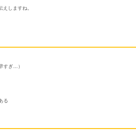
伝えしますね。
早すぎ…）
ある