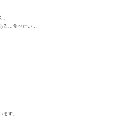
く、
ある…食べたい…
います。