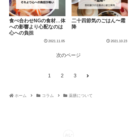
食べ合わせNGの食材…体
二十四節気のごはん〜霜
への影響より心配なのは
降
心への負担
2021.11.05
2021.10.23
次のページ
1
2
3
ホーム
コラム
薬膳について