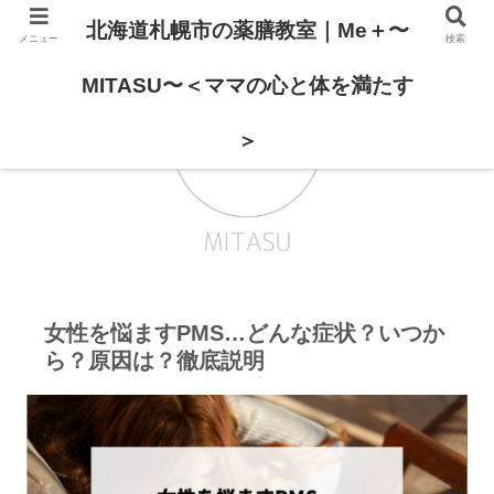
北海道札幌市の薬膳教室｜Me＋〜
メニュー
検索
MITASU〜＜ママの心と体を満たす
＞
女性を悩ますPMS…どんな症状？いつか
ら？原因は？徹底説明