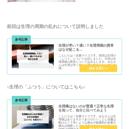
前回は生理の周期の乱れについて説明しました
生理が早い？遅い？生理周期の異常
はなぜ起こる…
こんにちは！佐藤マイコです。前回は生理の
「ふつう」についてお話しました。今回は生
理周期の異常についてお伝えします。みなさ
んは生理は早く来たり遅れてきたりとズレを
感...
↓生理の「ふつう」についてはこちら↓
生理痛はないのが普通？正常な生理
を知って、自分と比べてみよう
こんにちは！佐藤マイコです。みなさんは生
理痛はありますか？ありがたいことに佐藤は
動けなくて辛いような痛みや鎮痛剤が必要な
痛みは経験したことはありません。ただ、
PMSは経験があり生理前...