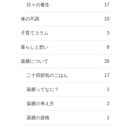
日々の養生
17
体の不調
10
子育てコラム
3
暮らしと想い
8
薬膳について
26
二十四節気のごはん
17
薬膳ってなに？
1
薬膳の考え方
2
薬膳の資格
1